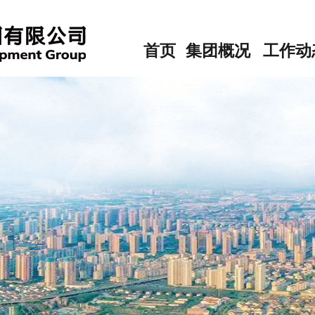
首页
集团概况
工作动