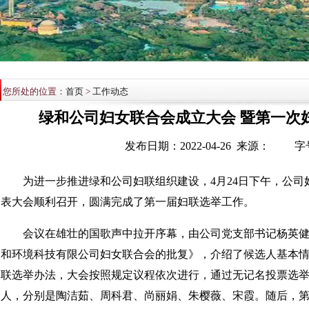
您所处的位置：
首页
>
工作动态
绿和公司妇女联合会成立大会 暨第一次
发布日期：2022-04-26 来源：
1303
字
为进一步推进绿和公司妇联组织建设，4月24日下午，公司
表大会顺利召开，圆满完成了第一届妇联选举工作。
会议在雄壮的国歌声中拉开序幕，由公司党支部书记杨英健
和环境科技有限公司妇女联合会的批复》，介绍了候选人基本
联选举办法，大会按照规定议程依次进行，通过无记名投票选举
人，分别是陶洁茹、周科君、尚丽娟、朱樱薇、宋霞。随后，