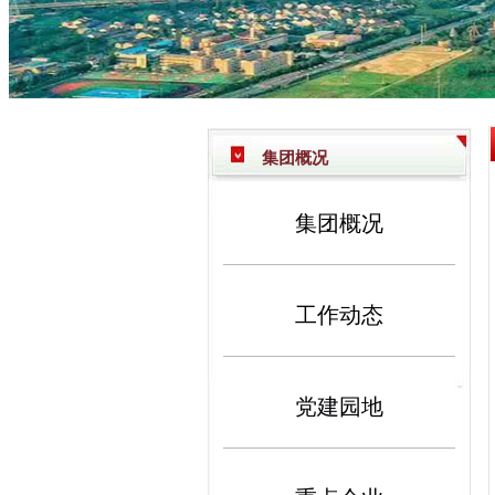
集团概况
集团概况
工作动态
党建园地