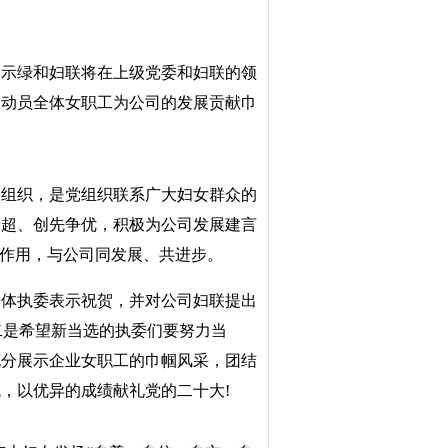
示绿和妇联将在上级党委和妇联的领
，动员全体女职工为公司的发展贡献巾
组织，是党组织联系广大妇女群众的
赶超、创先争优，积极为公司发展建言
谋作用，与公司同发展、共进步。
体执委表示祝贺，并对公司妇联提出
二是希望新当选的执委们要努力当
，充分展示企业女职工的巾帼风采，团结
，以优异的成绩献礼党的二十大!