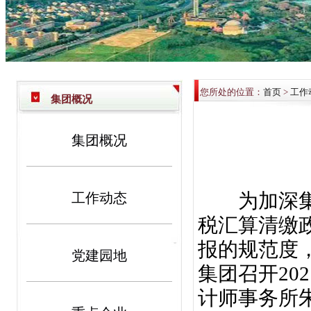
您所处的位置：
首页
>
工作
集团概况
集团概况
为加深集团
工作动态
税汇算清缴
报的规范度
党建园地
集团召开20
计师事务所